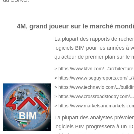
du CSIRO.
4M, grand joueur sur le marché mondia
La plupart des rapports de reche
logiciels BIM pour les années à v
qu'acteur de premier plan sur le
> https://www.ktvn.com/.../architectur
> https://www.wiseguyreports.com/.../7
> https://www.technavio.com/.../buildi
> https://www.crossroadstoday.com/...
>
https://www.marketsandmarkets.com/.
La plupart des analystes prévoie
logiciels BIM progressera à un 